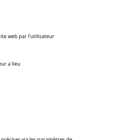
ite web par l’utilisateur
eur a lieu
e préciser via les paramètres de